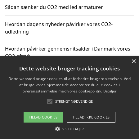
Sådan sænker du CO2 med led armaturer
Hvordan dagens nyheder påvirker vores CO2-
udledning
Hvordan påvirker gennemsnitsalder i Danmark vores
CO2-aftryk
×
Dette website bruger tracking cookies
Hvordan nyheder om CO2-udledning påvirker vores
Dette websted bruger cookies til at forbedre brugeroplevelsen. Ved
hverdag
at bruge vores hjemmeside accepterer du alle cookies i
overensstemmelse med vores cookiepolitik.
Detaljer
STRENGT NØDVENDIGE
Copyright 2026 - Pilanto Aps
TILLAD COOKIES
TILLAD IKKE COOKIES
Om / kontakt
Blog
Betingelser
VIS DETALJER