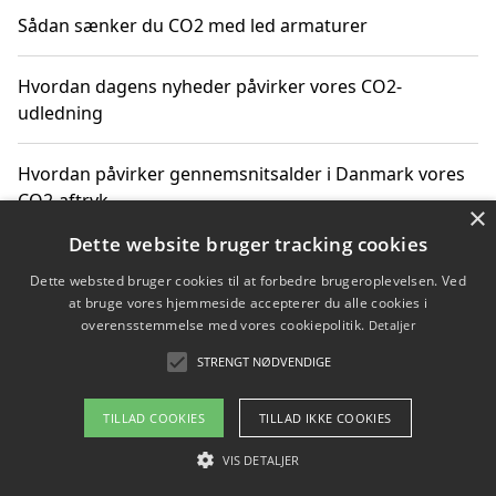
Sådan sænker du CO2 med led armaturer
Hvordan dagens nyheder påvirker vores CO2-
udledning
Hvordan påvirker gennemsnitsalder i Danmark vores
CO2-aftryk
×
Dette website bruger tracking cookies
Hvordan nyheder om CO2-udledning påvirker vores
Dette websted bruger cookies til at forbedre brugeroplevelsen. Ved
hverdag
at bruge vores hjemmeside accepterer du alle cookies i
overensstemmelse med vores cookiepolitik.
Detaljer
STRENGT NØDVENDIGE
Copyright 2026 - Pilanto Aps
TILLAD COOKIES
TILLAD IKKE COOKIES
Om / kontakt
Blog
Betingelser
VIS DETALJER