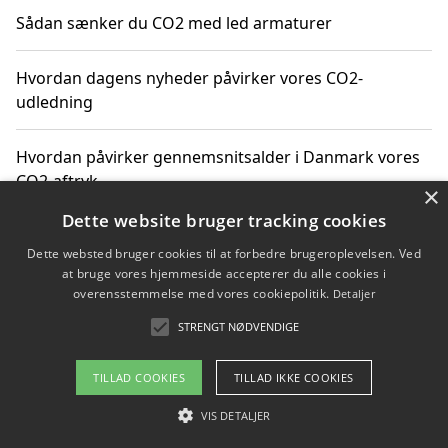
Sådan sænker du CO2 med led armaturer
Hvordan dagens nyheder påvirker vores CO2-
udledning
Hvordan påvirker gennemsnitsalder i Danmark vores
CO2-aftryk
×
Dette website bruger tracking cookies
Hvordan nyheder om CO2-udledning påvirker vores
Dette websted bruger cookies til at forbedre brugeroplevelsen. Ved
hverdag
at bruge vores hjemmeside accepterer du alle cookies i
overensstemmelse med vores cookiepolitik.
Detaljer
STRENGT NØDVENDIGE
Copyright 2026 - Pilanto Aps
TILLAD COOKIES
TILLAD IKKE COOKIES
Om / kontakt
Blog
Betingelser
VIS DETALJER