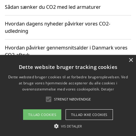
Sådan sænker du CO2 med led armaturer
Hvordan dagens nyheder påvirker vores CO2-
udledning
Hvordan påvirker gennemsnitsalder i Danmark vores
CO2-aftryk
×
Dette website bruger tracking cookies
Hvordan nyheder om CO2-udledning påvirker vores
Dette websted bruger cookies til at forbedre brugeroplevelsen. Ved
hverdag
at bruge vores hjemmeside accepterer du alle cookies i
overensstemmelse med vores cookiepolitik.
Detaljer
STRENGT NØDVENDIGE
Copyright 2026 - Pilanto Aps
TILLAD COOKIES
TILLAD IKKE COOKIES
Om / kontakt
Blog
Betingelser
VIS DETALJER