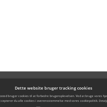
Dette website bruger tracking cookies
sted bruger cookies til at forbedre brugeroplevelsen. Ved at bruge vores 
ccepterer du alle cookies i overensstemmelse med vores cookiepolitik.
Detalj