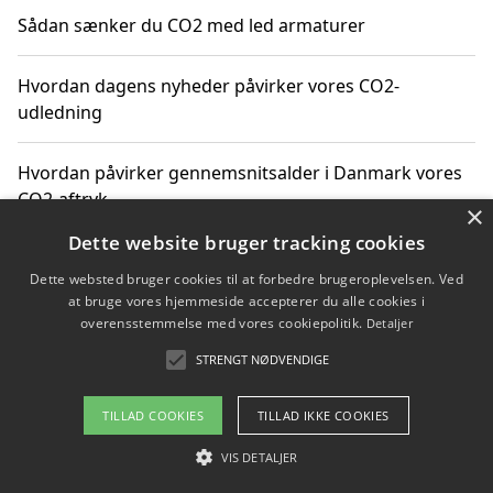
Sådan sænker du CO2 med led armaturer
Hvordan dagens nyheder påvirker vores CO2-
udledning
Hvordan påvirker gennemsnitsalder i Danmark vores
CO2-aftryk
×
Dette website bruger tracking cookies
Hvordan nyheder om CO2-udledning påvirker vores
Dette websted bruger cookies til at forbedre brugeroplevelsen. Ved
hverdag
at bruge vores hjemmeside accepterer du alle cookies i
overensstemmelse med vores cookiepolitik.
Detaljer
STRENGT NØDVENDIGE
Copyright 2026 - Pilanto Aps
TILLAD COOKIES
TILLAD IKKE COOKIES
Om / kontakt
Blog
Betingelser
VIS DETALJER