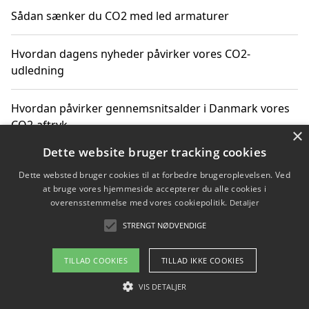
Sådan sænker du CO2 med led armaturer
Hvordan dagens nyheder påvirker vores CO2-
udledning
Hvordan påvirker gennemsnitsalder i Danmark vores
CO2-aftryk
×
Dette website bruger tracking cookies
Hvordan nyheder om CO2-udledning påvirker vores
Dette websted bruger cookies til at forbedre brugeroplevelsen. Ved
hverdag
at bruge vores hjemmeside accepterer du alle cookies i
overensstemmelse med vores cookiepolitik.
Detaljer
STRENGT NØDVENDIGE
Copyright 2026 - Pilanto Aps
TILLAD COOKIES
TILLAD IKKE COOKIES
Om / kontakt
Blog
Betingelser
VIS DETALJER