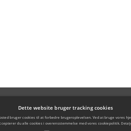
Dette website bruger tracking cookies
sted bruger cookies til at forbedre brugeroplevelsen. Ved at bruge vores 
ccepterer du alle cookies i overensstemmelse med vores cookiepolitik.
Detalj