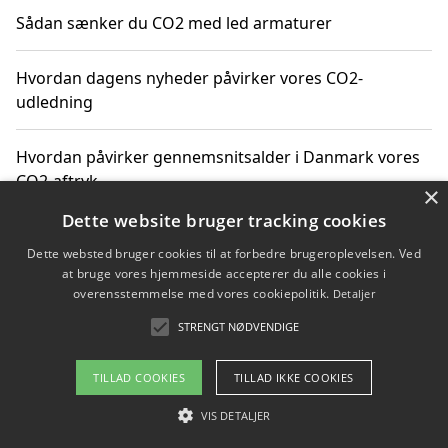
Sådan sænker du CO2 med led armaturer
Hvordan dagens nyheder påvirker vores CO2-
udledning
Hvordan påvirker gennemsnitsalder i Danmark vores
CO2-aftryk
×
Dette website bruger tracking cookies
Hvordan nyheder om CO2-udledning påvirker vores
Dette websted bruger cookies til at forbedre brugeroplevelsen. Ved
hverdag
at bruge vores hjemmeside accepterer du alle cookies i
overensstemmelse med vores cookiepolitik.
Detaljer
STRENGT NØDVENDIGE
Copyright 2026 - Pilanto Aps
TILLAD COOKIES
TILLAD IKKE COOKIES
Om / kontakt
Blog
Betingelser
VIS DETALJER