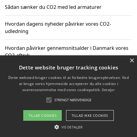
Sådan sænker du CO2 med led armaturer
Hvordan dagens nyheder påvirker vores CO2-
udledning
Hvordan påvirker gennemsnitsalder i Danmark vores
CO2-aftryk
×
Dette website bruger tracking cookies
Hvordan nyheder om CO2-udledning påvirker vores
Dette websted bruger cookies til at forbedre brugeroplevelsen. Ved
hverdag
at bruge vores hjemmeside accepterer du alle cookies i
overensstemmelse med vores cookiepolitik.
Detaljer
STRENGT NØDVENDIGE
Copyright 2026 - Pilanto Aps
TILLAD COOKIES
TILLAD IKKE COOKIES
Om / kontakt
Blog
Betingelser
VIS DETALJER