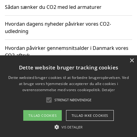
Sådan sænker du CO2 med led armaturer
Hvordan dagens nyheder påvirker vores CO2-
udledning
Hvordan påvirker gennemsnitsalder i Danmark vores
CO2-aftryk
×
Dette website bruger tracking cookies
Hvordan nyheder om CO2-udledning påvirker vores
Dette websted bruger cookies til at forbedre brugeroplevelsen. Ved
hverdag
at bruge vores hjemmeside accepterer du alle cookies i
overensstemmelse med vores cookiepolitik.
Detaljer
STRENGT NØDVENDIGE
Copyright 2026 - Pilanto Aps
TILLAD COOKIES
TILLAD IKKE COOKIES
Om / kontakt
Blog
Betingelser
VIS DETALJER