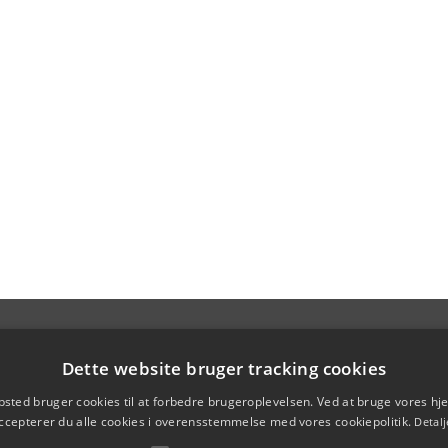
Dette website bruger tracking cookies
sted bruger cookies til at forbedre brugeroplevelsen. Ved at bruge vores 
ccepterer du alle cookies i overensstemmelse med vores cookiepolitik.
Detalj