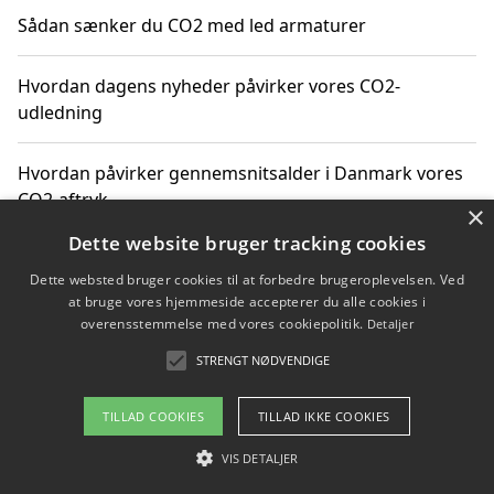
Sådan sænker du CO2 med led armaturer
Hvordan dagens nyheder påvirker vores CO2-
udledning
Hvordan påvirker gennemsnitsalder i Danmark vores
CO2-aftryk
×
Dette website bruger tracking cookies
Hvordan nyheder om CO2-udledning påvirker vores
Dette websted bruger cookies til at forbedre brugeroplevelsen. Ved
hverdag
at bruge vores hjemmeside accepterer du alle cookies i
overensstemmelse med vores cookiepolitik.
Detaljer
STRENGT NØDVENDIGE
Copyright 2026 - Pilanto Aps
TILLAD COOKIES
TILLAD IKKE COOKIES
Om / kontakt
Blog
Betingelser
VIS DETALJER