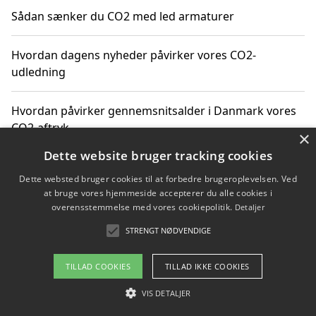
Sådan sænker du CO2 med led armaturer
Hvordan dagens nyheder påvirker vores CO2-
udledning
Hvordan påvirker gennemsnitsalder i Danmark vores
CO2-aftryk
×
Dette website bruger tracking cookies
Hvordan nyheder om CO2-udledning påvirker vores
Dette websted bruger cookies til at forbedre brugeroplevelsen. Ved
hverdag
at bruge vores hjemmeside accepterer du alle cookies i
overensstemmelse med vores cookiepolitik.
Detaljer
STRENGT NØDVENDIGE
Copyright 2026 - Pilanto Aps
TILLAD COOKIES
TILLAD IKKE COOKIES
Om / kontakt
Blog
Betingelser
VIS DETALJER