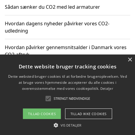
Sådan sænker du CO2 med led armaturer
Hvordan dagens nyheder påvirker vores CO2-
udledning
Hvordan påvirker gennemsnitsalder i Danmark vores
CO2-aftryk
×
Dette website bruger tracking cookies
Hvordan nyheder om CO2-udledning påvirker vores
Dette websted bruger cookies til at forbedre brugeroplevelsen. Ved
hverdag
at bruge vores hjemmeside accepterer du alle cookies i
overensstemmelse med vores cookiepolitik.
Detaljer
STRENGT NØDVENDIGE
Copyright 2026 - Pilanto Aps
TILLAD COOKIES
TILLAD IKKE COOKIES
Om / kontakt
Blog
Betingelser
VIS DETALJER