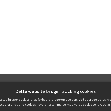
Dette website bruger tracking cookies
sted bruger cookies til at forbedre brugeroplevelsen. Ved at bruge vores 
ccepterer du alle cookies i overensstemmelse med vores cookiepolitik.
Detalj