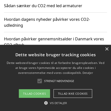
Sådan sænker du CO2 med led armaturer
Hvordan dagens nyheder påvirker vores CO2-
udledning
Hvordan påvirker gennemsnitsalder i Danmark vores
CO2-aftryk
×
Dette website bruger tracking cookies
Hvordan nyheder om CO2-udledning påvirker vores
Dette websted bruger cookies til at forbedre brugeroplevelsen. Ved
hverdag
at bruge vores hjemmeside accepterer du alle cookies i
overensstemmelse med vores cookiepolitik.
Detaljer
STRENGT NØDVENDIGE
Copyright 2026 - Pilanto Aps
TILLAD COOKIES
TILLAD IKKE COOKIES
Om / kontakt
Blog
Betingelser
VIS DETALJER