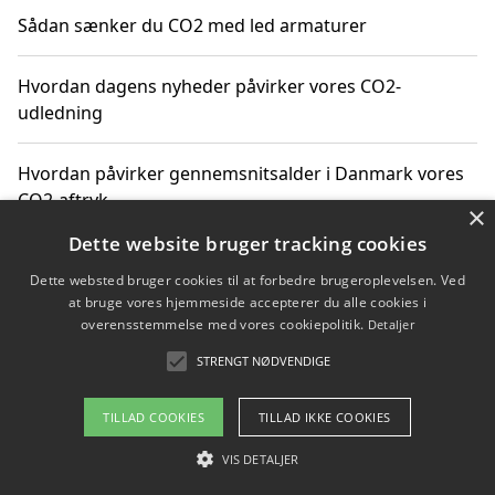
Sådan sænker du CO2 med led armaturer
Hvordan dagens nyheder påvirker vores CO2-
udledning
Hvordan påvirker gennemsnitsalder i Danmark vores
CO2-aftryk
×
Dette website bruger tracking cookies
Hvordan nyheder om CO2-udledning påvirker vores
Dette websted bruger cookies til at forbedre brugeroplevelsen. Ved
hverdag
at bruge vores hjemmeside accepterer du alle cookies i
overensstemmelse med vores cookiepolitik.
Detaljer
STRENGT NØDVENDIGE
Copyright 2026 - Pilanto Aps
TILLAD COOKIES
TILLAD IKKE COOKIES
Om / kontakt
Blog
Betingelser
VIS DETALJER