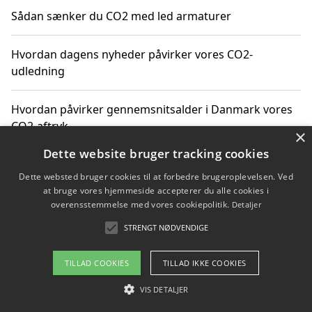
Sådan sænker du CO2 med led armaturer
Hvordan dagens nyheder påvirker vores CO2-
udledning
Hvordan påvirker gennemsnitsalder i Danmark vores
CO2-aftryk
×
Dette website bruger tracking cookies
Hvordan nyheder om CO2-udledning påvirker vores
Dette websted bruger cookies til at forbedre brugeroplevelsen. Ved
hverdag
at bruge vores hjemmeside accepterer du alle cookies i
overensstemmelse med vores cookiepolitik.
Detaljer
STRENGT NØDVENDIGE
Copyright 2026 - Pilanto Aps
TILLAD COOKIES
TILLAD IKKE COOKIES
Om / kontakt
Blog
Betingelser
VIS DETALJER