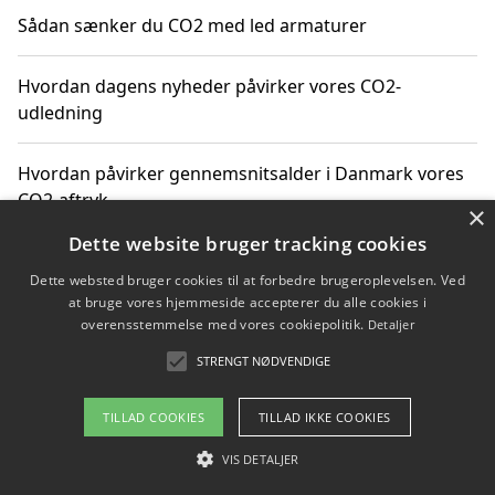
Sådan sænker du CO2 med led armaturer
Hvordan dagens nyheder påvirker vores CO2-
udledning
Hvordan påvirker gennemsnitsalder i Danmark vores
CO2-aftryk
×
Dette website bruger tracking cookies
Hvordan nyheder om CO2-udledning påvirker vores
Dette websted bruger cookies til at forbedre brugeroplevelsen. Ved
hverdag
at bruge vores hjemmeside accepterer du alle cookies i
overensstemmelse med vores cookiepolitik.
Detaljer
STRENGT NØDVENDIGE
Copyright 2026 - Pilanto Aps
TILLAD COOKIES
TILLAD IKKE COOKIES
Om / kontakt
Blog
Betingelser
VIS DETALJER