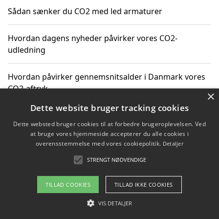
Sådan sænker du CO2 med led armaturer
Hvordan dagens nyheder påvirker vores CO2-
udledning
Hvordan påvirker gennemsnitsalder i Danmark vores
CO2-aftryk
×
Dette website bruger tracking cookies
Hvordan nyheder om CO2-udledning påvirker vores
Dette websted bruger cookies til at forbedre brugeroplevelsen. Ved
hverdag
at bruge vores hjemmeside accepterer du alle cookies i
overensstemmelse med vores cookiepolitik.
Detaljer
STRENGT NØDVENDIGE
Copyright 2026 - Pilanto Aps
TILLAD COOKIES
TILLAD IKKE COOKIES
Om / kontakt
Blog
Betingelser
VIS DETALJER