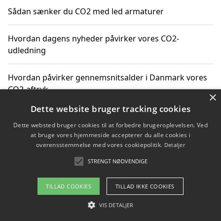
Sådan sænker du CO2 med led armaturer
Hvordan dagens nyheder påvirker vores CO2-
udledning
Hvordan påvirker gennemsnitsalder i Danmark vores
CO2-aftryk
×
Dette website bruger tracking cookies
Hvordan nyheder om CO2-udledning påvirker vores
Dette websted bruger cookies til at forbedre brugeroplevelsen. Ved
hverdag
at bruge vores hjemmeside accepterer du alle cookies i
overensstemmelse med vores cookiepolitik.
Detaljer
STRENGT NØDVENDIGE
Copyright 2026 - Pilanto Aps
TILLAD COOKIES
TILLAD IKKE COOKIES
Om / kontakt
Blog
Betingelser
VIS DETALJER