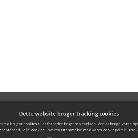
Dette website bruger tracking cookies
sted bruger cookies til at forbedre brugeroplevelsen. Ved at bruge vores 
ccepterer du alle cookies i overensstemmelse med vores cookiepolitik.
Detalj