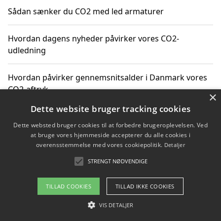
Sådan sænker du CO2 med led armaturer
Hvordan dagens nyheder påvirker vores CO2-
udledning
Hvordan påvirker gennemsnitsalder i Danmark vores
CO2-aftryk
×
Dette website bruger tracking cookies
Hvordan nyheder om CO2-udledning påvirker vores
Dette websted bruger cookies til at forbedre brugeroplevelsen. Ved
hverdag
at bruge vores hjemmeside accepterer du alle cookies i
overensstemmelse med vores cookiepolitik.
Detaljer
STRENGT NØDVENDIGE
Copyright 2026 - Pilanto Aps
TILLAD COOKIES
TILLAD IKKE COOKIES
Om / kontakt
Blog
Betingelser
VIS DETALJER