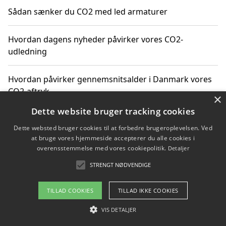
Sådan sænker du CO2 med led armaturer
Hvordan dagens nyheder påvirker vores CO2-
udledning
Hvordan påvirker gennemsnitsalder i Danmark vores
CO2-aftryk
×
Dette website bruger tracking cookies
Hvordan nyheder om CO2-udledning påvirker vores
Dette websted bruger cookies til at forbedre brugeroplevelsen. Ved
hverdag
at bruge vores hjemmeside accepterer du alle cookies i
overensstemmelse med vores cookiepolitik.
Detaljer
STRENGT NØDVENDIGE
Copyright 2026 - Pilanto Aps
TILLAD COOKIES
TILLAD IKKE COOKIES
Om / kontakt
Blog
Betingelser
VIS DETALJER