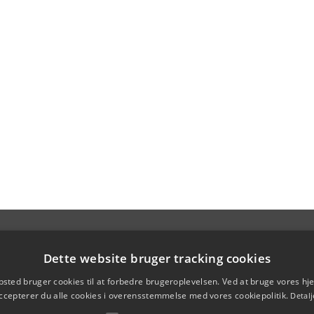
Dette website bruger tracking cookies
sted bruger cookies til at forbedre brugeroplevelsen. Ved at bruge vores 
ccepterer du alle cookies i overensstemmelse med vores cookiepolitik.
Detalj