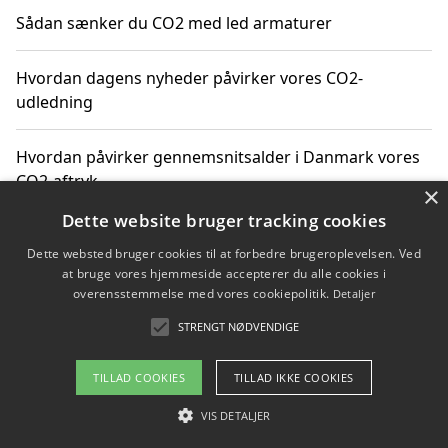
Sådan sænker du CO2 med led armaturer
Hvordan dagens nyheder påvirker vores CO2-
udledning
Hvordan påvirker gennemsnitsalder i Danmark vores
CO2-aftryk
×
Dette website bruger tracking cookies
Hvordan nyheder om CO2-udledning påvirker vores
Dette websted bruger cookies til at forbedre brugeroplevelsen. Ved
hverdag
at bruge vores hjemmeside accepterer du alle cookies i
overensstemmelse med vores cookiepolitik.
Detaljer
STRENGT NØDVENDIGE
Copyright 2026 - Pilanto Aps
TILLAD COOKIES
TILLAD IKKE COOKIES
Om / kontakt
Blog
Betingelser
VIS DETALJER