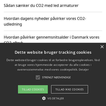
Sådan sænker du CO2 med led armaturer
Hvordan dagens nyheder påvirker vores CO2-
udledning
Hvordan påvirker gennemsnitsalder i Danmark vores
CO2-aftryk
×
Dette website bruger tracking cookies
Hvordan nyheder om CO2-udledning påvirker vores
Dette websted bruger cookies til at forbedre brugeroplevelsen. Ved
hverdag
at bruge vores hjemmeside accepterer du alle cookies i
overensstemmelse med vores cookiepolitik.
Detaljer
STRENGT NØDVENDIGE
Copyright 2026 - Pilanto Aps
TILLAD COOKIES
TILLAD IKKE COOKIES
Om / kontakt
Blog
Betingelser
VIS DETALJER