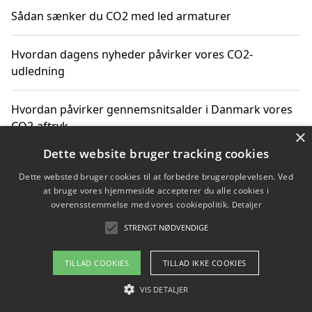
Sådan sænker du CO2 med led armaturer
Hvordan dagens nyheder påvirker vores CO2-
udledning
Hvordan påvirker gennemsnitsalder i Danmark vores
CO2-aftryk
×
Dette website bruger tracking cookies
Hvordan nyheder om CO2-udledning påvirker vores
Dette websted bruger cookies til at forbedre brugeroplevelsen. Ved
hverdag
at bruge vores hjemmeside accepterer du alle cookies i
overensstemmelse med vores cookiepolitik.
Detaljer
STRENGT NØDVENDIGE
Copyright 2026 - Pilanto Aps
TILLAD COOKIES
TILLAD IKKE COOKIES
Om / kontakt
Blog
Betingelser
VIS DETALJER