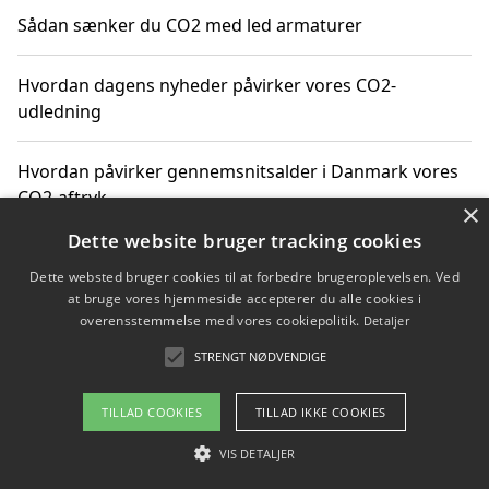
Sådan sænker du CO2 med led armaturer
Hvordan dagens nyheder påvirker vores CO2-
udledning
Hvordan påvirker gennemsnitsalder i Danmark vores
CO2-aftryk
×
Dette website bruger tracking cookies
Hvordan nyheder om CO2-udledning påvirker vores
Dette websted bruger cookies til at forbedre brugeroplevelsen. Ved
hverdag
at bruge vores hjemmeside accepterer du alle cookies i
overensstemmelse med vores cookiepolitik.
Detaljer
STRENGT NØDVENDIGE
Copyright 2026 - Pilanto Aps
TILLAD COOKIES
TILLAD IKKE COOKIES
Om / kontakt
Blog
Betingelser
VIS DETALJER