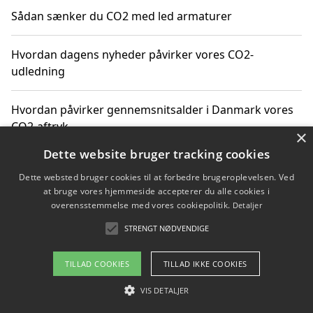
Sådan sænker du CO2 med led armaturer
Hvordan dagens nyheder påvirker vores CO2-
udledning
Hvordan påvirker gennemsnitsalder i Danmark vores
CO2-aftryk
×
Dette website bruger tracking cookies
Hvordan nyheder om CO2-udledning påvirker vores
Dette websted bruger cookies til at forbedre brugeroplevelsen. Ved
hverdag
at bruge vores hjemmeside accepterer du alle cookies i
overensstemmelse med vores cookiepolitik.
Detaljer
STRENGT NØDVENDIGE
Copyright 2026 - Pilanto Aps
TILLAD COOKIES
TILLAD IKKE COOKIES
Om / kontakt
Blog
Betingelser
VIS DETALJER