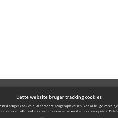
Dette website bruger tracking cookies
sted bruger cookies til at forbedre brugeroplevelsen. Ved at bruge vores 
ccepterer du alle cookies i overensstemmelse med vores cookiepolitik.
Detalj