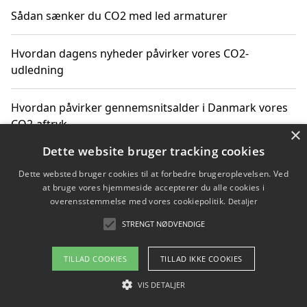
Sådan sænker du CO2 med led armaturer
Hvordan dagens nyheder påvirker vores CO2-
udledning
Hvordan påvirker gennemsnitsalder i Danmark vores
CO2-aftryk
×
Dette website bruger tracking cookies
Hvordan nyheder om CO2-udledning påvirker vores
Dette websted bruger cookies til at forbedre brugeroplevelsen. Ved
hverdag
at bruge vores hjemmeside accepterer du alle cookies i
overensstemmelse med vores cookiepolitik.
Detaljer
STRENGT NØDVENDIGE
Copyright 2026 - Pilanto Aps
TILLAD COOKIES
TILLAD IKKE COOKIES
Om / kontakt
Blog
Betingelser
VIS DETALJER