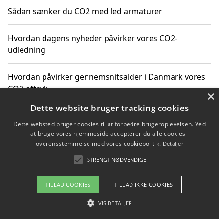
Sådan sænker du CO2 med led armaturer
Hvordan dagens nyheder påvirker vores CO2-
udledning
Hvordan påvirker gennemsnitsalder i Danmark vores
CO2-aftryk
×
Dette website bruger tracking cookies
Hvordan nyheder om CO2-udledning påvirker vores
Dette websted bruger cookies til at forbedre brugeroplevelsen. Ved
hverdag
at bruge vores hjemmeside accepterer du alle cookies i
overensstemmelse med vores cookiepolitik.
Detaljer
STRENGT NØDVENDIGE
Copyright 2026 - Pilanto Aps
TILLAD COOKIES
TILLAD IKKE COOKIES
Om / kontakt
Blog
Betingelser
VIS DETALJER