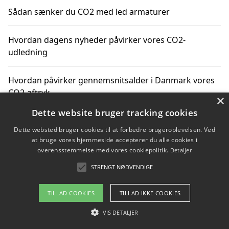
Sådan sænker du CO2 med led armaturer
Hvordan dagens nyheder påvirker vores CO2-
udledning
Hvordan påvirker gennemsnitsalder i Danmark vores
CO2-aftryk
×
Dette website bruger tracking cookies
Hvordan nyheder om CO2-udledning påvirker vores
Dette websted bruger cookies til at forbedre brugeroplevelsen. Ved
hverdag
at bruge vores hjemmeside accepterer du alle cookies i
overensstemmelse med vores cookiepolitik.
Detaljer
STRENGT NØDVENDIGE
Copyright 2026 - Pilanto Aps
TILLAD COOKIES
TILLAD IKKE COOKIES
Om / kontakt
Blog
Betingelser
VIS DETALJER