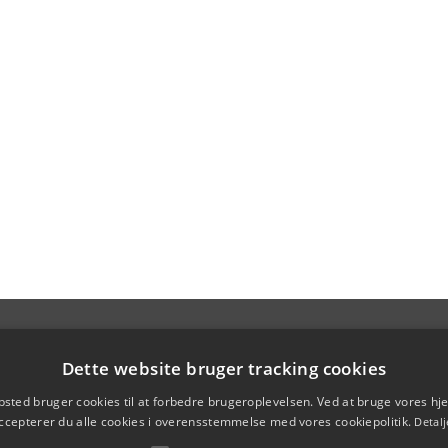
Dette website bruger tracking cookies
sted bruger cookies til at forbedre brugeroplevelsen. Ved at bruge vores 
ccepterer du alle cookies i overensstemmelse med vores cookiepolitik.
Detalj