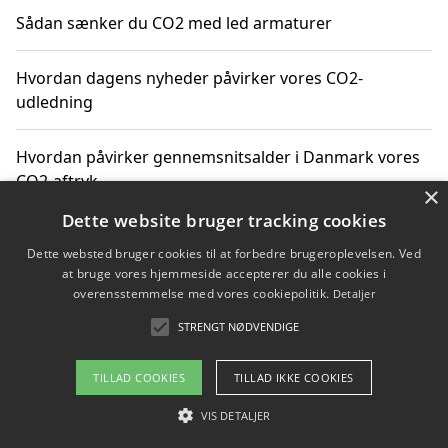
Sådan sænker du CO2 med led armaturer
Hvordan dagens nyheder påvirker vores CO2-
udledning
Hvordan påvirker gennemsnitsalder i Danmark vores
CO2-aftryk
×
Dette website bruger tracking cookies
Hvordan nyheder om CO2-udledning påvirker vores
Dette websted bruger cookies til at forbedre brugeroplevelsen. Ved
hverdag
at bruge vores hjemmeside accepterer du alle cookies i
overensstemmelse med vores cookiepolitik.
Detaljer
STRENGT NØDVENDIGE
Copyright 2026 - Pilanto Aps
TILLAD COOKIES
TILLAD IKKE COOKIES
Om / kontakt
Blog
Betingelser
VIS DETALJER