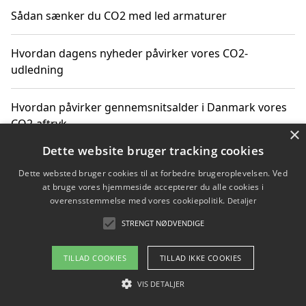
Sådan sænker du CO2 med led armaturer
Hvordan dagens nyheder påvirker vores CO2-
udledning
Hvordan påvirker gennemsnitsalder i Danmark vores
CO2-aftryk
×
Dette website bruger tracking cookies
Hvordan nyheder om CO2-udledning påvirker vores
Dette websted bruger cookies til at forbedre brugeroplevelsen. Ved
hverdag
at bruge vores hjemmeside accepterer du alle cookies i
overensstemmelse med vores cookiepolitik.
Detaljer
STRENGT NØDVENDIGE
Copyright 2026 - Pilanto Aps
TILLAD COOKIES
TILLAD IKKE COOKIES
Om / kontakt
Blog
Betingelser
VIS DETALJER