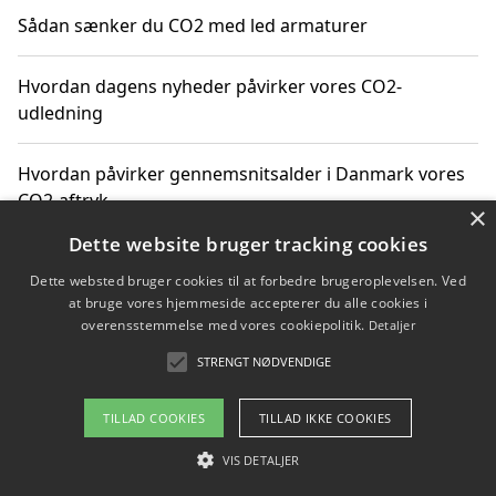
Sådan sænker du CO2 med led armaturer
Hvordan dagens nyheder påvirker vores CO2-
udledning
Hvordan påvirker gennemsnitsalder i Danmark vores
CO2-aftryk
×
Dette website bruger tracking cookies
Hvordan nyheder om CO2-udledning påvirker vores
Dette websted bruger cookies til at forbedre brugeroplevelsen. Ved
hverdag
at bruge vores hjemmeside accepterer du alle cookies i
overensstemmelse med vores cookiepolitik.
Detaljer
STRENGT NØDVENDIGE
Copyright 2026 - Pilanto Aps
TILLAD COOKIES
TILLAD IKKE COOKIES
Om / kontakt
Blog
Betingelser
VIS DETALJER