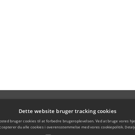
Dette website bruger tracking cookies
sted bruger cookies til at forbedre brugeroplevelsen. Ved at bruge vores 
ccepterer du alle cookies i overensstemmelse med vores cookiepolitik.
Detalj