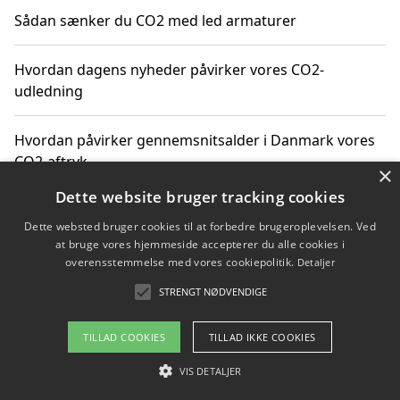
Sådan sænker du CO2 med led armaturer
Hvordan dagens nyheder påvirker vores CO2-
udledning
Hvordan påvirker gennemsnitsalder i Danmark vores
CO2-aftryk
×
Dette website bruger tracking cookies
Hvordan nyheder om CO2-udledning påvirker vores
Dette websted bruger cookies til at forbedre brugeroplevelsen. Ved
hverdag
at bruge vores hjemmeside accepterer du alle cookies i
overensstemmelse med vores cookiepolitik.
Detaljer
STRENGT NØDVENDIGE
Copyright 2026 - Pilanto Aps
TILLAD COOKIES
TILLAD IKKE COOKIES
Om / kontakt
Blog
Betingelser
VIS DETALJER