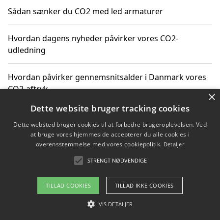
Sådan sænker du CO2 med led armaturer
Hvordan dagens nyheder påvirker vores CO2-
udledning
Hvordan påvirker gennemsnitsalder i Danmark vores
CO2-aftryk
×
Dette website bruger tracking cookies
Hvordan nyheder om CO2-udledning påvirker vores
Dette websted bruger cookies til at forbedre brugeroplevelsen. Ved
hverdag
at bruge vores hjemmeside accepterer du alle cookies i
overensstemmelse med vores cookiepolitik.
Detaljer
STRENGT NØDVENDIGE
Copyright 2026 - Pilanto Aps
TILLAD COOKIES
TILLAD IKKE COOKIES
Om / kontakt
Blog
Betingelser
VIS DETALJER