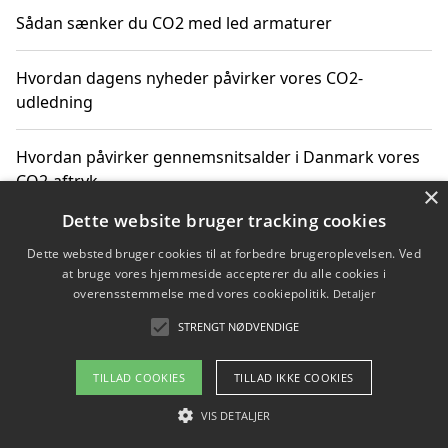
Sådan sænker du CO2 med led armaturer
Hvordan dagens nyheder påvirker vores CO2-
udledning
Hvordan påvirker gennemsnitsalder i Danmark vores
CO2-aftryk
×
Dette website bruger tracking cookies
Hvordan nyheder om CO2-udledning påvirker vores
Dette websted bruger cookies til at forbedre brugeroplevelsen. Ved
hverdag
at bruge vores hjemmeside accepterer du alle cookies i
overensstemmelse med vores cookiepolitik.
Detaljer
STRENGT NØDVENDIGE
Copyright 2026 - Pilanto Aps
TILLAD COOKIES
TILLAD IKKE COOKIES
Om / kontakt
Blog
Betingelser
VIS DETALJER