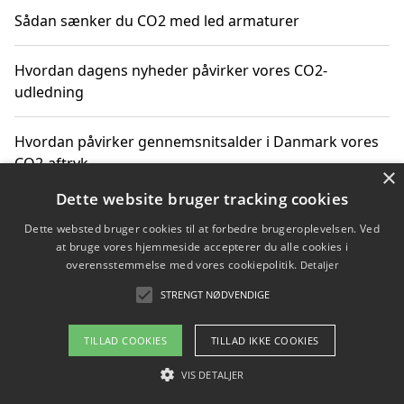
Sådan sænker du CO2 med led armaturer
Hvordan dagens nyheder påvirker vores CO2-
udledning
Hvordan påvirker gennemsnitsalder i Danmark vores
CO2-aftryk
×
Dette website bruger tracking cookies
Hvordan nyheder om CO2-udledning påvirker vores
Dette websted bruger cookies til at forbedre brugeroplevelsen. Ved
hverdag
at bruge vores hjemmeside accepterer du alle cookies i
overensstemmelse med vores cookiepolitik.
Detaljer
STRENGT NØDVENDIGE
Copyright 2026 - Pilanto Aps
TILLAD COOKIES
TILLAD IKKE COOKIES
Om / kontakt
Blog
Betingelser
VIS DETALJER