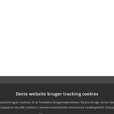
Dette website bruger tracking cookies
sted bruger cookies til at forbedre brugeroplevelsen. Ved at bruge vores 
ccepterer du alle cookies i overensstemmelse med vores cookiepolitik.
Detalj