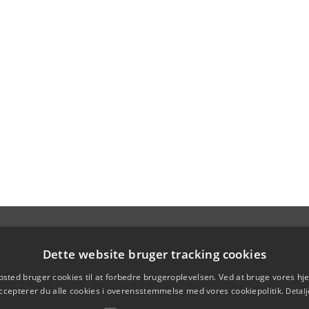
Dette website bruger tracking cookies
sted bruger cookies til at forbedre brugeroplevelsen. Ved at bruge vores 
ccepterer du alle cookies i overensstemmelse med vores cookiepolitik.
Detalj