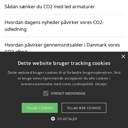
Sådan sænker du CO2 med led armaturer
Hvordan dagens nyheder påvirker vores CO2-
udledning
Hvordan påvirker gennemsnitsalder i Danmark vores
CO2-aftryk
×
Dette website bruger tracking cookies
Hvordan nyheder om CO2-udledning påvirker vores
Dette websted bruger cookies til at forbedre brugeroplevelsen. Ved
hverdag
at bruge vores hjemmeside accepterer du alle cookies i
overensstemmelse med vores cookiepolitik.
Detaljer
STRENGT NØDVENDIGE
Copyright 2026 - Pilanto Aps
TILLAD COOKIES
TILLAD IKKE COOKIES
Om / kontakt
Blog
Betingelser
VIS DETALJER