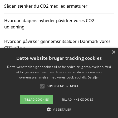
Sådan sænker du CO2 med led armaturer
Hvordan dagens nyheder påvirker vores CO2-
udledning
Hvordan påvirker gennemsnitsalder i Danmark vores
CO2-aftryk
×
Dette website bruger tracking cookies
Hvordan nyheder om CO2-udledning påvirker vores
Dette websted bruger cookies til at forbedre brugeroplevelsen. Ved
hverdag
at bruge vores hjemmeside accepterer du alle cookies i
overensstemmelse med vores cookiepolitik.
Detaljer
STRENGT NØDVENDIGE
Copyright 2026 - Pilanto Aps
TILLAD COOKIES
TILLAD IKKE COOKIES
Om / kontakt
Blog
Betingelser
VIS DETALJER