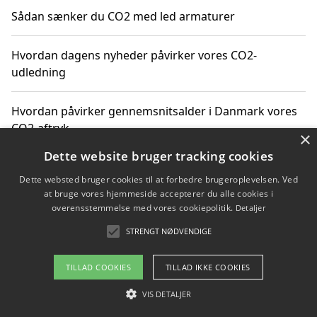
Sådan sænker du CO2 med led armaturer
Hvordan dagens nyheder påvirker vores CO2-
udledning
Hvordan påvirker gennemsnitsalder i Danmark vores
CO2-aftryk
×
Dette website bruger tracking cookies
Hvordan nyheder om CO2-udledning påvirker vores
Dette websted bruger cookies til at forbedre brugeroplevelsen. Ved
hverdag
at bruge vores hjemmeside accepterer du alle cookies i
overensstemmelse med vores cookiepolitik.
Detaljer
STRENGT NØDVENDIGE
Copyright 2026 - Pilanto Aps
TILLAD COOKIES
TILLAD IKKE COOKIES
Om / kontakt
Blog
Betingelser
VIS DETALJER