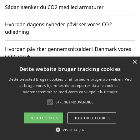
Sådan sænker du CO2 med led armaturer
Hvordan dagens nyheder påvirker vores CO2-
udledning
Hvordan påvirker gennemsnitsalder i Danmark vores
CO2-aftryk
×
Dette website bruger tracking cookies
Hvordan nyheder om CO2-udledning påvirker vores
Dette websted bruger cookies til at forbedre brugeroplevelsen. Ved
hverdag
at bruge vores hjemmeside accepterer du alle cookies i
overensstemmelse med vores cookiepolitik.
Detaljer
STRENGT NØDVENDIGE
Copyright 2026 - Pilanto Aps
TILLAD COOKIES
TILLAD IKKE COOKIES
Om / kontakt
Blog
Betingelser
VIS DETALJER